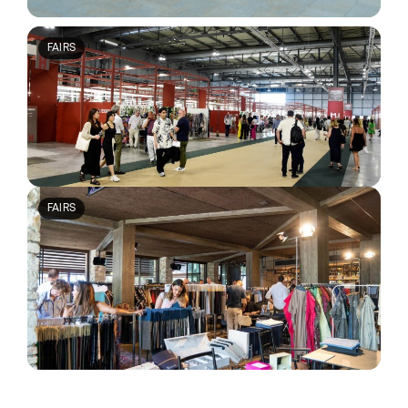
FAIRS
25 September 2025
Milano Unica 2025: Preview of
High-End Fabrics and
Accessories
FAIRS
24 September 2025
COLLECTIONS PREVIEW at
Casacon in Sirolo: FW26/27
Fabrics and Accessories on
Display