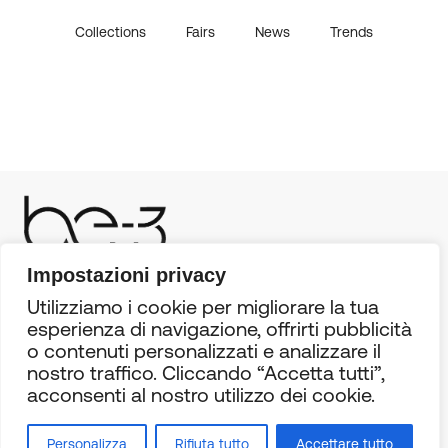
Collections
Fairs
News
Trends
Impostazioni privacy
CONTACTS
Utilizziamo i cookie per migliorare la tua
esperienza di navigazione, offrirti pubblicità
Via A.Grandi, 14/B
o contenuti personalizzati e analizzare il
60027 Osimo (AN) Italy
nostro traffico. Cliccando “Accetta tutti”,
P +39 071 9691680
acconsenti al nostro utilizzo dei cookie.
M +39 335 1061961
info@be-3.eu
Personalizza
Rifiuta tutto
Accettare tutto