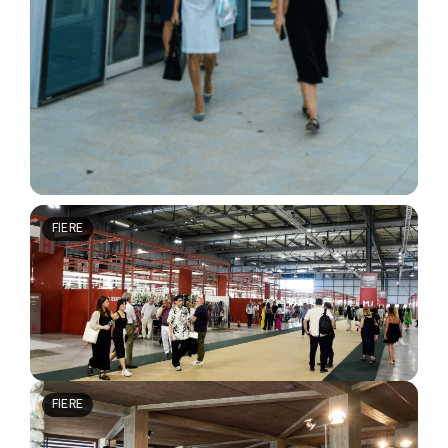
Le Giornate di Polizia Locale e Sicurezza
Urbana: un importante incontro con i
professionisti del settore
FIERE
25 Settembre 2025
Milano Unica 2025: Anteprime di
Tessuti e Accessori di Alta
Gamma
FIERE
24 Settembre 2025